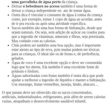
uma garrafinha de água perto
da criança.
Deixar
o bebedouro no acesso
também é uma forma de
deixar a criança independente no ato de tomar água.
Outra dica é vincular o consumo de água à rotina da criança
como, por exemplo, tomar 1 copo de água ao acordar, antes
de ir pra escola ou após uma atividade específica.
Sucos também são uma boa forma de hidratação, desde que
sejam naturais. Ou seja, sem adição de açúcar ou coados para
que a ingestão de vitaminas, minerais e fibras, seja priorizada.
Mas cuidado com as calorias.
Chás podem ser também uma boa opção, mas é importante
estar atento ao tipo de erva, pois muitas podem ser tóxicas
para as crianças. O ideal são os de frutas e, de preferência,
gelados.
Água de coco é uma excelente opção e deve ser consumida
logo que for aberta. Ela também é uma excelente fonte de
potássio e fósforo.
Águas saborizadas com frutas também é outra dica que pode
ajudar a melhorar a ingestão de líquidos e manter a hidratação.
Use morango, frutas vermelhas, laranja, limão, abacaxi…
O que jamais deve ser oferecido são os sucos concentrados,
artificiais, industrializados, refrigerantes, pois além de serem calorias
vazias, atrapalham o desenvolvimento saudável infantil.