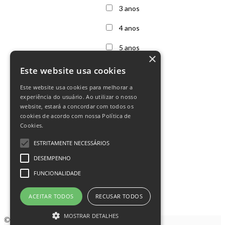
3 anos
4 anos
5 anos
×
6 anos
Este website usa cookies
7 anos
Este website usa cookies para melhorar a
experiência do usuário. Ao utilizar o nosso
Outras
website, estará a concordar com todos os
cookies de acordo com nossa Política de
Cookies.
ESTRITAMENTE NECESSÁRIOS
DESEMPENHO
FUNCIONALIDADE
Siga-nos no Instagram
ACEITAR TODOS
RECUSAR TODOS
Instagram
MOSTRAR DETALHES
© 2021
Family Center
.