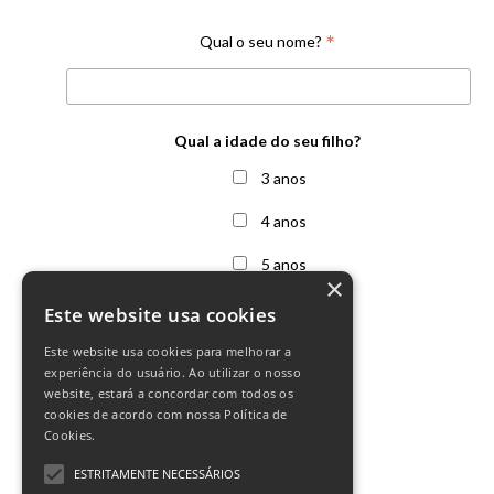
*
Qual o seu nome?
Qual a idade do seu filho?
3 anos
4 anos
5 anos
×
6 anos
Este website usa cookies
7 anos
Este website usa cookies para melhorar a
experiência do usuário. Ao utilizar o nosso
Outras
website, estará a concordar com todos os
cookies de acordo com nossa Política de
Cookies.
ESTRITAMENTE NECESSÁRIOS