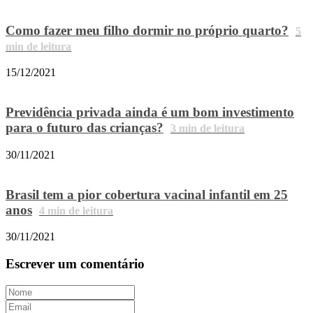
Como fazer meu filho dormir no próprio quarto?
5
min de leitura
15/12/2021
Previdência privada ainda é um bom investimento
para o futuro das crianças?
3
min de leitura
30/11/2021
Brasil tem a pior cobertura vacinal infantil em 25
anos
4
min de leitura
30/11/2021
Escrever um comentário