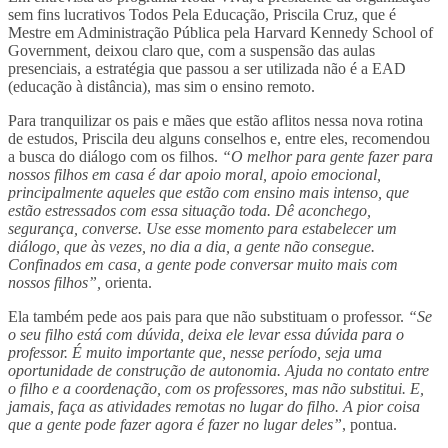
sem fins lucrativos Todos Pela Educação, Priscila Cruz, que é
Mestre em Administração Pública pela Harvard Kennedy School of
Government, deixou claro que, com a suspensão das aulas
presenciais, a estratégia que passou a ser utilizada não é a EAD
(educação à distância), mas sim o ensino remoto.
Para tranquilizar os pais e mães que estão aflitos nessa nova rotina
de estudos, Priscila deu alguns conselhos e, entre eles, recomendou
a busca do diálogo com os filhos.
“O melhor para gente fazer para
nossos filhos em casa é dar apoio moral, apoio emocional,
principalmente aqueles que estão com ensino mais intenso, que
estão estressados com essa situação toda. Dê aconchego,
segurança, converse. Use esse momento para estabelecer um
diálogo, que às vezes, no dia a dia, a gente não consegue.
Confinados em casa, a gente pode conversar muito mais com
nossos filhos”,
orienta.
Ela também pede aos pais para que não substituam o professor.
“Se
o seu filho está com dúvida, deixa ele levar essa dúvida para o
professor. É muito importante que, nesse período, seja uma
oportunidade de construção de autonomia. Ajuda no contato entre
o filho e a coordenação, com os professores, mas não substitui. E,
jamais, faça as atividades remotas no lugar do filho. A pior coisa
que a gente pode fazer agora é fazer no lugar deles”
, pontua.