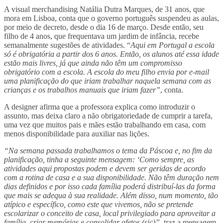
A visual merchandising Natália Dutra Marques, de 31 anos, que
mora em Lisboa, conta que o governo português suspendeu as aulas,
por meio de decreto, desde o dia 16 de março. Desde então, seu
filho de 4 anos, que frequentava um jardim de infância, recebe
semanalmente sugestões de atividades. “
Aqui em Portugal a escola
só é obrigatória a partir dos 6 anos. Então, os alunos até essa idade
estão mais livres, já que ainda não têm um compromisso
obrigatório com a escola. A escola do meu filho envia por e-mail
uma planificação do que iriam trabalhar naquela semana com as
crianças e os trabalhos manuais que iriam fazer”
, conta.
A designer afirma que a professora explica como introduzir o
assunto, mas deixa claro a não obrigatoriedade de cumprir a tarefa,
uma vez que muitos pais e mães estão trabalhando em casa, com
menos disponibilidade para auxiliar nas lições.
“Na semana passada trabalhamos o tema da Páscoa e, no fim da
planificação, tinha a seguinte mensagem: ‘Como sempre, as
atividades aqui propostas podem e devem ser geridas de acordo
com a rotina de casa e a sua disponibilidade. Não têm duração nem
dias definidos e por isso cada família poderá distribuí-las da forma
que mais se adequa à sua realidade. Além disso, num momento, tão
atípico e específico, como este que vivemos, não se pretende
escolarizar o conceito de casa, local privilegiado para aproveitar a
família, criar memórias e consolidar afetos (sic)”
, traz a mensagem