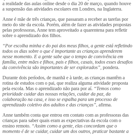
a realidade das aulas online desde o dia 20 de março, quando houve
a suspensão das atividades escolares em Londres, na Inglaterra.
Anne é mãe de três crianças, que passaram a receber as tarefas por
meio do site da escola. Porém, além de fazer as atividades propostas
pelas professoras, Anne tem aproveitado a quarentena para refletir
sobre o aprendizado dos filhos.
“Por escolha minha e do pai dos meus filhos, a gente está refletindo
todos os dias sobre o que é importante as crianças aprenderem
nesse momento. E a gente sabe que o tempo de convivência em
família, entre mães e filhos, pais e filhos, casais, todos esses desafios
da convivência são importantes de ser explorados”,
pondera.
Durante dois períodos, de manhã e à tarde, as crianças mantêm a
rotina de estudos com o pai, que realiza alguma atividade proposta
pela escola. Mas o aprendizado não para por aí.
“Temos como
prioridade cuidar das nossas relações, cuidar da paz, da
colaboração na casa, e isso se espalha para um processo de
aprendizado coletivo dos adultos e das crianças”
, afirma.
Anne também conta que entrou em contato com as professoras das
crianças para saber quais eram as expectativas da escola com o
ensino remoto.
“Assim como a gente, elas concordam que o
momento é de se cuidar, cuidar um dos outros, praticar bastante a