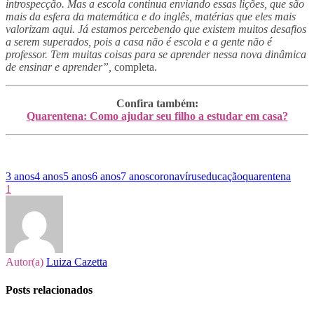
introspecção. Mas a escola continua enviando essas lições, que são
mais da esfera da matemática e do inglês, matérias que eles mais
valorizam aqui. Já estamos percebendo que existem muitos desafios
a serem superados, pois a casa não é escola e a gente não é
professor. Tem muitas coisas para se aprender nessa nova dinâmica
de ensinar e aprender”,
completa.
Confira também:
Quarentena: Como ajudar seu filho a estudar em casa?
3 anos
4 anos
5 anos
6 anos
7 anos
coronavírus
educação
quarentena
1
Autor(a)
Luiza Cazetta
Posts relacionados