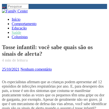
Início
Comportamento
Educação
Saúde
Colunistas
Tosse infantil: você sabe quais são os
sinais de alerta?
4
min de leitura
25/10/2021
Nenhum comentário
Os especialistas afirmam que as crianças podem apresentar até 12
episódios de infecções respiratórias por ano. E, para desespero dos
pais, a tosse é um dos sintomas que costuma se manifestar
praticamente todas as vezes que os pequenos têm uma gripe ou dor
de garganta, por exemplo. Apesar de geralmente não ser grave, já
que é um mecanismo de defesa das vias aéreas, você sabe identificar
quais são os sinais de alerta quando o assunto é tosse infantil?