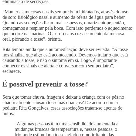
eliminação de secreções.
“Manter as mucosas nasais sempre bem hidratadas, através do uso
de soro fisiológico nasal e aumento da oferta de água para beber.
Quando as secreções ficam mais espessas, o nariz entope, então,
começamos a respirar pela boca. Com isso perdemos o aquecimento
que ocorre nas narinas. O ar frio causa ressecamento da mucosa
oral, piorando a tosse”, orienta.
Rita lembra ainda que a automedicação deve ser evitada. “
A tosse
nos sinaliza que algo está acontecendo. Devemos tratar o que está
causando a tosse, e não o sintoma em si. Logo, é importante
conhecer os sinais de alerta e conversar com seu pediatra”,
esclarece.
É possível prevenir a tosse?
Será que tomar chuva, friagem e deixar a criança com os pés no
chão realmente causam tosse nas crianças? De acordo com a
pediatra Rita Gonçalves, essas associações tratam-se apenas de
mitos.
“A
lgumas pessoas têm uma sensibilidade aumentada a
mudanças bruscas de temperatura e, nessas pessoas, o
frio pode estimular a tosse agindo como irritante das