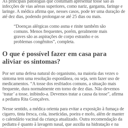
As principais patologias que costumam apresentar tosse são as
infecções de vias aéreas superiores, como nariz, garganta, faringe e
laringe. A médica afirma que, nesses casos, pode ter uma duração de
até dez dias, podendo prolongar-se até 25 dias ou mais.
“Doenças alérgicas como asma e rinite também são
comuns. Menos frequentes, porém, geralmente mais
graves são as aspirações de corpo estranho e os
problemas congênitos”, completa.
O que é possível fazer em casa para
aliviar os sintomas?
Por ser uma defesa natural do organismo, na maioria das vezes o
sintoma tem uma resolução espontânea, ou seja, sem fazer uso de
medicamentos. “A tosse dos resfriados comuns, a situação mais
frequente, dura normalmente em torno de dez dias. Não devemos
‘tratar’ a tosse, inibindo-a. Devemos tratar a causa da tosse”, afirma
a
pediatra Rita Gonçalves.
Nesse sentido, a médica orienta para evitar a exposição à fumaça de
cigarro, tinta fresca, cola, inseticidas, poeira e mofo, além de manter
o calendário vacinal da criança atualizado. Outra recomendação da
pediatra é quanto à lavagem nasal, que auxilia na hidratação e na